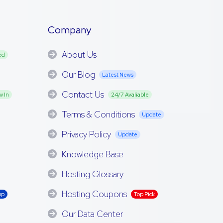
Company
About Us
ed
Our Blog
Latest News
Contact Us
w In
24/7 Avaliable
Terms & Conditions
Update
Privacy Policy
Update
Knowledge Base
Hosting Glossary
Hosting Coupons
up
Top Pick
Our Data Center