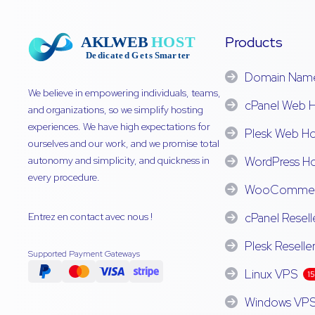
Products
Domain Nam
We believe in empowering individuals, teams,
cPanel Web H
and organizations, so we simplify hosting
experiences. We have high expectations for
Plesk Web Ho
ourselves and our work, and we promise total
autonomy and simplicity, and quickness in
WordPress Ho
every procedure.
WooCommerc
Entrez en contact avec nous !
cPanel Resell
Plesk Reselle
Supported Payment Gateways
Linux VPS
1
Windows VP