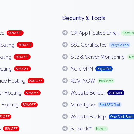
Security & Tools
es
OX App Hosted Email
90% OFF
Featur
osting
SSL Certificates
80% OFF
Very Cheap
sting
Site & Server Monitoring
80% OFF
Ne
sting
Nord VPN
80% OFF
Big Offer
e Hosting
XOVI NOW
80% OFF
Best SEO
er Hosting
Website Builder
80% OFF
AI Power
r Hosting
Marketgoo
80% OFF
Best SEO Tool
Website Backup
5% OFF
One Click Back
S
Sitelock™
15% OFF
New In